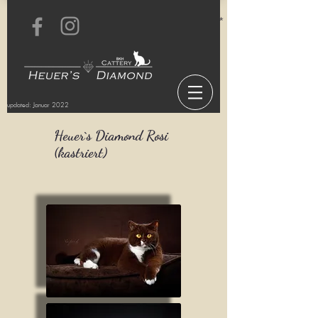
* for information about
updated: Januar 2022
Heuer`s Diamond Rosi
(kastriert)